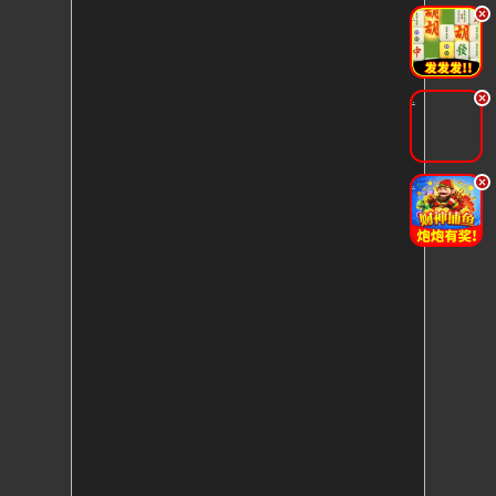
.
.
.