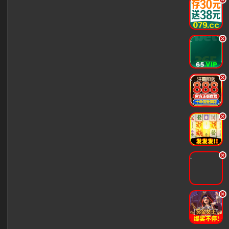
.
.
.
.
.
.